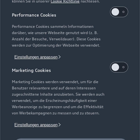
können Sie in unserer
Cookie Richtlinie
nachlesen.
Kaufen & leasen
Alle Modelle
Performance Cookies
Modelle vergleichen
Service & Zubehör
Performance Cookies sammeln Informationen
Neuwagensuche
darüber, wie unsere Webseite genutzt wird (z. B.
Elektromodelle
Anzahl der Besuche, Verweildauer). Diese Cookies
Gebrauchtwagensuche
Support
werden zur Optimierung der Webseite verwendet.
Saisonale Angebote
Plug-in-Hybride
Gebrauchtwagen
Einstellungen anpassen
Audi Services
Über Audi
Kundenservice
Finanzierung
Marketing Cookies
Garantie
Händlersuche
Aktionen & Angebote
Unternehmen
Marketing Cookies werden verwendet, um für die
Audi digital services
Benutzer relevantere und auf deren Interessen
Audi Code
Geschäftskunden
Karriere
zugeschnittene Inhalte anzubieten. Sie werden auch
myAudi
verwendet, um die Erscheinungshäufigkeit einer
Häufige Fragen (FAQ)
Investor Relations
Werbeanzeige zu begrenzen und um die Effektivität
© 2026 AUDI AG. Alle Rechte vorbehalten
von Werbekampagnen zu messen und zu steuern.
Audi Online Beratung
Presse & Media Center
Impressum
Rechtliches
Hinweisgebersystem
Einstellungen anpassen
Online-Terminvereinbarung
Datenschutz
Datenschutzinformation
Cookie-Einstellungen
Servicekontakt