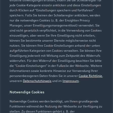
einzelne Einwilligungen erteilen, indem Sie die Schieberegler für
jede Cookie-Kategorie einzeln anklicken und diese Einstellungen
0451 479070
durch Klicken auf "Einstellungen speichern und fortfahren"
speichern. Falls Sie keinen der Schieberegler anklicken, werden
evers@autohaus-evers.de
nur die notwendigen Cookies (z. B. der Ensighten Privacy
Manager, unser Einwilligungsmanagementtool) verwendet. Sie
sind nicht gesetzlich verpflichtet, in die Verwendung von Cookies
Kontaktdaten herunterladen
einzuwilligen, aber wenn Sie Ihre Einwilligung nicht erteilen,
können Sie bestimmte unserer Dienste möglicherweise nicht
nutzen. Sie können Ihre Cookie-Einstellungen anhand der unten
aufgeführten Kategorien von Cookies verwalten. Sie können Ihre
Öffnungszeiten
Einwilligung jederzeit mit Wirkung zum Zeitpunkt des Widerrufs
widerrufen. Für den Widerruf der Einwilligung beachten Sie bitte
die "Cookie-Einstellungen" in der Fußzeile der Webseite. Weitere
Informationen sowie konkrete Hinweise zur Verwendung Ihrer
Service
personenbezogenen Daten finden Sie in unserer
Cookie Richtlinie
,
Geschlossen
,
öffnet am
Montag 07:00
unserem
Datenschutzhinweis
und im
Impressum
.
Notwendige Cookies
Teile- & Zubehörverkauf
Geschlossen
,
öffnet am
Montag 07:00
Notwendige Cookies werden benötigt, um Ihnen grundlegende
Funktionen während der Nutzung der Webseite zur Verfügung zu
stellen. Zu diesen Funktionen gehört z. B. der