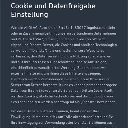
Autohaus Evers GmbH &
Cookie und Datenfreigabe
Co. KG
Einstellung
Servicepartner
e-tron
Wir, die AUDI AG, Auto-Union-Straße 1, 85057 Ingolstadt, allein
oder in Zusammenarbeit mit unseren verbundenen Unternehmen
und Partnern ("Wir", "Unser"), nutzen auf unserer Website
eigene und Dienste Dritter, die Cookies und ähnliche Technologien
verwenden ("Dienste"), die uns helfen, unsere Website zu
verbessern, den Datenverkehr und die Nutzung zu analysieren
und auf Ihre Interessen zugeschnittene Inhalte anzuzeigen,
einschließlich personalisierter Werbung. Zudem binden wir
externe Inhalte ein, um Ihnen diese Inhalte anzuzeigen.
Hierdurch werden Verbindungen zwischen Ihrem Browser und
Servern von Dritten hergestellt und es können personenbezogene
Daten von Ihrem Browser an die Server von Dritten übermittelt
werden. Cookies, ähnliche Technologien und die Einbindung von
externen Inhalten werden nachfolgend als „Dienste“ bezeichnet.
Um diese Dienste nutzen zu können, benötigen wir Ihre
Bei Der Lohmühle 6
Einwilligung. Mit einem Klick auf "Alle akzeptieren" erteilen Sie
23554 Lübeck
Ihre Einwilligung zur Verwendung aller Dienste. Sie können auch