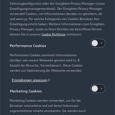
Fahrzeugkonfigurator oder der Ensighten Privacy Manager (unser
Einwilligungsmanagementtool). Der Ensighten Privacy Manager
Zurück nach oben
verwendet Cookies, um Informationen darüber zu speichern, ob
und wenn ja, für welche Kategorien von Cookies Benutzer ihre
Einwilligung erteilt haben. Weitere Informationen zum Ensighten
Modelle
Privacy Manager, sowie zu Ihren Rechten als betroffene Person
können Sie in unserer
Cookie Richtlinie
nachlesen.
Kaufen & leasen
Alle Modelle
Performance Cookies
Modelle vergleichen
Service & Zubehör
Performance Cookies sammeln Informationen
Neuwagensuche
darüber, wie unsere Webseite genutzt wird (z. B.
Elektromodelle
Anzahl der Besuche, Verweildauer). Diese Cookies
Gebrauchtwagensuche
Support
werden zur Optimierung der Webseite verwendet.
Saisonale Angebote
Plug-in-Hybride
Gebrauchtwagen
Einstellungen anpassen
Audi Services
Über Audi
Kundenservice
Finanzierung
Marketing Cookies
Garantie
Händlersuche
Aktionen & Angebote
Unternehmen
Marketing Cookies werden verwendet, um für die
Audi digital services
Benutzer relevantere und auf deren Interessen
Audi Code
Geschäftskunden
Karriere
zugeschnittene Inhalte anzubieten. Sie werden auch
myAudi