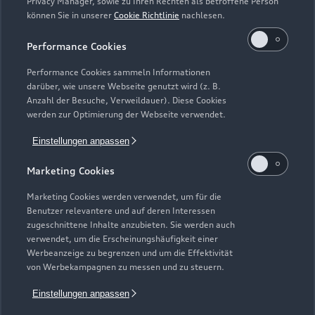
Privacy Manager, sowie zu Ihren Rechten als betroffene Person
können Sie in unserer
Cookie Richtlinie
nachlesen.
Performance Cookies
Performance Cookies sammeln Informationen
darüber, wie unsere Webseite genutzt wird (z. B.
Anzahl der Besuche, Verweildauer). Diese Cookies
Zur Inspektion
werden zur Optimierung der Webseite verwendet.
Einstellungen anpassen
Zurück nach oben
Marketing Cookies
Marketing Cookies werden verwendet, um für die
Modelle
Benutzer relevantere und auf deren Interessen
zugeschnittene Inhalte anzubieten. Sie werden auch
verwendet, um die Erscheinungshäufigkeit einer
Kaufen & leasen
Alle Modelle
Werbeanzeige zu begrenzen und um die Effektivität
von Werbekampagnen zu messen und zu steuern.
Modelle vergleichen
Service & Zubehör
Neuwagensuche
Einstellungen anpassen
Elektromodelle
Gebrauchtwagensuche