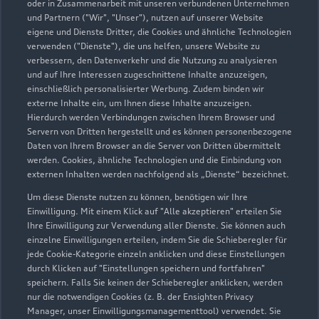
0451 479070
oder in Zusammenarbeit mit unseren verbundenen Unternehmen
und Partnern ("Wir", "Unser"), nutzen auf unserer Website
eigene und Dienste Dritter, die Cookies und ähnliche Technologien
evers@autohaus-evers.de
verwenden ("Dienste"), die uns helfen, unsere Website zu
verbessern, den Datenverkehr und die Nutzung zu analysieren
Kontaktdaten herunterladen
und auf Ihre Interessen zugeschnittene Inhalte anzuzeigen,
einschließlich personalisierter Werbung. Zudem binden wir
externe Inhalte ein, um Ihnen diese Inhalte anzuzeigen.
Hierdurch werden Verbindungen zwischen Ihrem Browser und
Servern von Dritten hergestellt und es können personenbezogene
Öffnungszeiten
Daten von Ihrem Browser an die Server von Dritten übermittelt
werden. Cookies, ähnliche Technologien und die Einbindung von
externen Inhalten werden nachfolgend als „Dienste“ bezeichnet.
Service
Um diese Dienste nutzen zu können, benötigen wir Ihre
Geöffnet bis
18:00
Einwilligung. Mit einem Klick auf "Alle akzeptieren" erteilen Sie
Ihre Einwilligung zur Verwendung aller Dienste. Sie können auch
einzelne Einwilligungen erteilen, indem Sie die Schieberegler für
Teile- & Zubehörverkauf
jede Cookie-Kategorie einzeln anklicken und diese Einstellungen
Geöffnet bis
18:00
durch Klicken auf "Einstellungen speichern und fortfahren"
speichern. Falls Sie keinen der Schieberegler anklicken, werden
nur die notwendigen Cookies (z. B. der Ensighten Privacy
Manager, unser Einwilligungsmanagementtool) verwendet. Sie