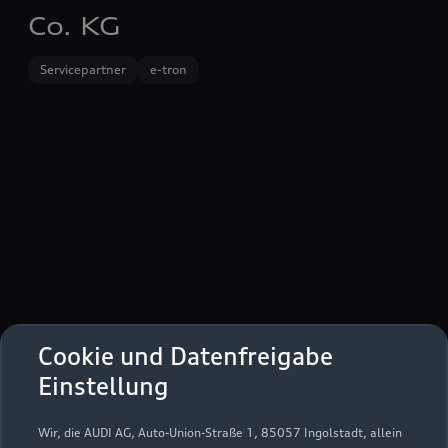
Co. KG
Servicepartner
e-tron
Cookie und Datenfreigabe
Bei Der Lohmühle 6
Einstellung
23554 Lübeck
Wir, die AUDI AG, Auto-Union-Straße 1, 85057 Ingolstadt, allein